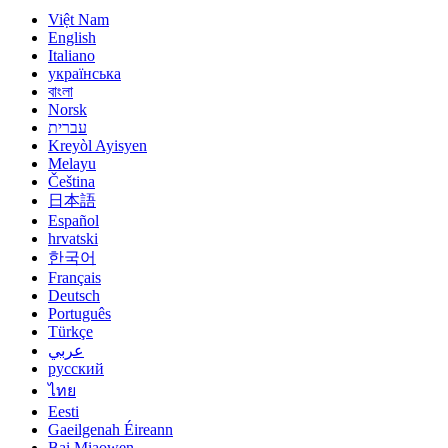
Việt Nam
English
Italiano
українська
বাংলা
Norsk
עברית
Kreyòl Ayisyen
Melayu
Čeština
日本語
Español
hrvatski
한국어
Français
Deutsch
Português
Türkçe
عربي
русский
ไทย
Eesti
Gaeilgenah Éireann
Bai Miaowen