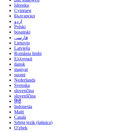
íslenska
Cymraeg
Български
اردو
Polski
bosanski
فارسی
Lietuvių
Latviešu
România limbi
Ελληνικά
dansk
magyar
suomi
Nederlands
Svenska
slovenčina
slovenščina
हिंदी
Indonesia
Malti
Català
Srbija jezik (latinica)
O'zbek