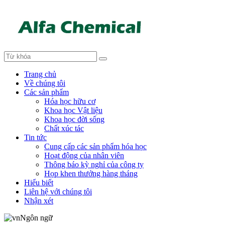
Trang chủ
Về chúng tôi
Các sản phẩm
Hóa học hữu cơ
Khoa học Vật liệu
Khoa học đời sống
Chất xúc tác
Tin tức
Cung cấp các sản phẩm hóa học
Hoạt động của nhân viên
Thông báo kỳ nghỉ của công ty
Họp khen thưởng hàng tháng
Hiểu biết
Liên hệ với chúng tôi
Nhận xét
Ngôn ngữ