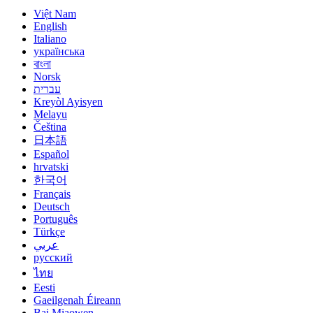
Việt Nam
English
Italiano
українська
বাংলা
Norsk
עברית
Kreyòl Ayisyen
Melayu
Čeština
日本語
Español
hrvatski
한국어
Français
Deutsch
Português
Türkçe
عربي
русский
ไทย
Eesti
Gaeilgenah Éireann
Bai Miaowen