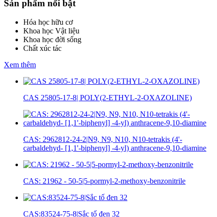
Sản phẩm nổi bật
Hóa học hữu cơ
Khoa học Vật liệu
Khoa học đời sống
Chất xúc tác
Xem thêm
CAS 25805-17-8| POLY(2-ETHYL-2-OXAZOLINE)
CAS: 2962812-24-2|N9, N9, N10, N10-tetrakis (4'-
carbaldehyd- [1,1'-biphenyl] -4-yl) anthracene-9,10-diamine
CAS: 21962 - 50-5|5-pormyl-2-methoxy-benzonitrile
CAS:83524-75-8|Sắc tố đen 32