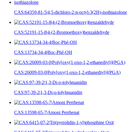
CAS:64359-81-5|4,5-dichloro-2-n-octyl-3(2H)-isothiazolone
CAS:52191-15-8|4-(2-Bromoethoxy)benzaldehyde
CAS:13734-34-4|Boc-Phé-OH
CAS:26009-03-0|Poly[oxy(1-oxo-1,2-ethanediyl)](PGA)
CAS:97-39-2|1,3-Di-o-tolylguanidin
CAS:13598-65-7|Amoni Perrhenat