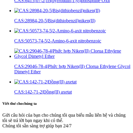
CAS:6415-07-2|Tri(pyrrolidin-1-yl)phosphine Oxit
CAS:28984-20-5|Bis(dithiobenzil)niken(II)
CAS:50573-74-5|2-Amino-6-axit nitrobenzoic
CAS:29046-78-4|Phức hợp Niken(II) Clorua Ethylene Glycol
Dimetyl Ether
CAS:142-71-2|Đồng(II) axetat
Viết thư cho
chúng ta
Gửi câu hỏi của bạn cho chúng tôi qua biểu mẫu liên hệ và chúng
tôi sẽ trả lời bạn ngay khi có thể.
Chúng tôi sẵn sàng trợ giúp bạn 24/7