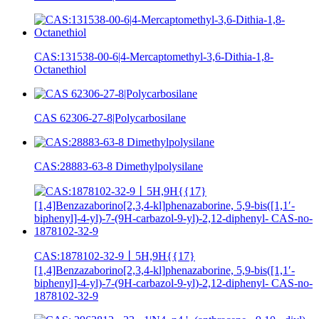
CAS:131538-00-6|4-Mercaptomethyl-3,6-Dithia-1,8-
Octanethiol
CAS 62306-27-8|Polycarbosilane
CAS:28883-63-8 Dimethylpolysilane
CAS:1878102-32-9丨5H,9H{{17}
[1,4]Benzazaborino[2,3,4-kl]phenazaborine, 5,9-bis([1,1′-
biphenyl]-4-yl)-7-(9H-carbazol-9-yl)-2,12-diphenyl- CAS-no-
1878102-32-9