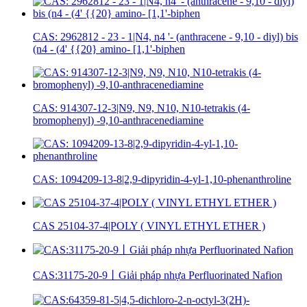
CAS: 2962812 - 23 - 1|N4, n4 '- (anthracene - 9,10 - diyl) bis
(n4 - (4' {{20} amino- [1,1'-biphen
CAS: 914307-12-3|N9, N9, N10, N10-tetrakis (4-
bromophenyl) -9,10-anthracenediamine
CAS: 1094209-13-8|2,9-dipyridin-4-yl-1,10-phenanthroline
CAS 25104-37-4|POLY ( VINYL ETHYL ETHER )
CAS:31175-20-9丨Giải pháp nhựa Perfluorinated Nafion