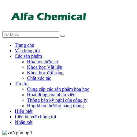
Trang chủ
Về chúng tôi
Các sản phẩm
Hóa học hữu cơ
Khoa học Vật liệu
Khoa học đời sống
Chất xúc tác
Tin tức
Cung cấp các sản phẩm hóa học
Hoạt động của nhân viên
Thông báo kỳ nghỉ của công ty
Họp khen thưởng hàng tháng
Hiểu biết
Liên hệ với chúng tôi
Nhận xét
Ngôn ngữ