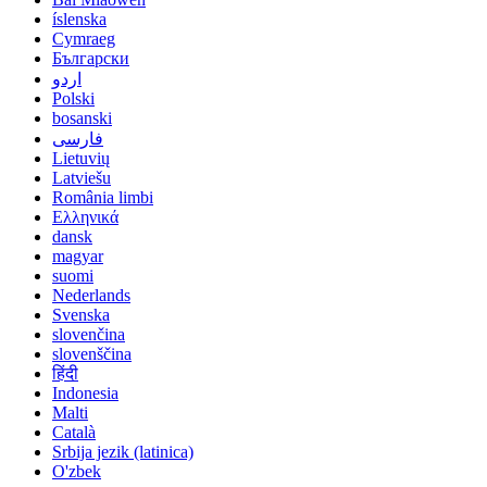
íslenska
Cymraeg
Български
اردو
Polski
bosanski
فارسی
Lietuvių
Latviešu
România limbi
Ελληνικά
dansk
magyar
suomi
Nederlands
Svenska
slovenčina
slovenščina
हिंदी
Indonesia
Malti
Català
Srbija jezik (latinica)
O'zbek