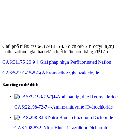
Chú phổ biến: cas:64359-81-5|4,5-dichloro-2-n-octyl-3(2h)-
isothiazolone, giá, báo giá, chiết khấu, còn hàng, để bán
CAS:31175-20-9丨Giải pháp nhựa Perfluorinated Nafion
CAS:52191-15-8|4-(2-Bromoethoxy)benzaldehyde
Bạn cũng có thể thích
CAS:22198-72-7|4-Aminoantipyrine Hydrochloride
CAS:298-83-9|Nitro Blue Tetrazolium Dichloride