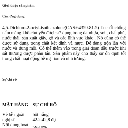
Giơi thiệu sản phẩm
Các ứng dụng
4,5-Dichloro-2-octyl-isothiazolone(CAS:64359-81-5) là chất chống
nấm màng khô chủ yếu được sử dụng trong da nhựa, sơn, chất phủ,
nước thải, sản xuất giấy, gỗ và các lĩnh vực khác . Nó cũng có thể
được sử dụng trong chất kết dính và mực. Dễ dàng trộn lẫn với
nước và dung môi. Có thể thêm vào trong giai đoạn đầu trước khi
sát thương được phân tán. Sản phẩm này cho thấy sự ổn định tốt
trong chất hoạt động bề mặt ion và nhũ tương.
Sự chỉ rõ
MẶT HÀNG
SỰ CHỈ RÕ
Vẻ bề ngoài
bột trắng
nghị sĩ
42.2-42,8 độ
Nội dung hoạt
>98.0%