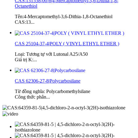
CAS:131538-00-6|4-Mercaptomethyl-3,6-Dithia-1,8-
Octanethiol
Tên:4-Mercaptomethyl-3,6-Dithia-1,8-Octanethiol
CAS:13...
CAS 25104-37-4|POLY ( VINYL ETHYL ETHER )
Loại: Tương tự với Lutonal A25/A50
Giá trị K:...
CAS 62306-27-8|Polycarbosilane
Từ đồng nghĩa: Polycarbomethylsilane
Công thức phân...