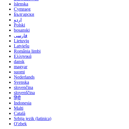
íslenska
Cymraeg
Български
اردو
Polski
bosanski
فارسی
Lietuvių
Latviešu
România limbi
Ελληνικά
dansk
magyar
suomi
Nederlands
Svenska
slovenčina
slovenščina
हिंदी
Indonesia
Malti
Català
Srbija jezik (latinica)
O'zbek