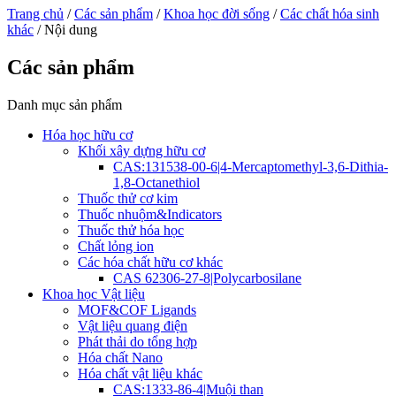
Trang chủ
/
Các sản phẩm
/
Khoa học đời sống
/
Các chất hóa sinh
khác
/ Nội dung
Các sản phẩm
Danh mục sản phẩm
Hóa học hữu cơ
Khối xây dựng hữu cơ
CAS:131538-00-6|4-Mercaptomethyl-3,6-Dithia-
1,8-Octanethiol
Thuốc thử cơ kim
Thuốc nhuộm&Indicators
Thuốc thử hóa học
Chất lỏng ion
Các hóa chất hữu cơ khác
CAS 62306-27-8|Polycarbosilane
Khoa học Vật liệu
MOF&COF Ligands
Vật liệu quang điện
Phát thải do tổng hợp
Hóa chất Nano
Hóa chất vật liệu khác
CAS:1333-86-4|Muội than