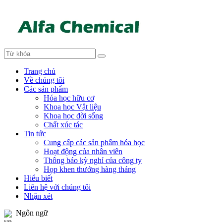
Trang chủ
Về chúng tôi
Các sản phẩm
Hóa học hữu cơ
Khoa học Vật liệu
Khoa học đời sống
Chất xúc tác
Tin tức
Cung cấp các sản phẩm hóa học
Hoạt động của nhân viên
Thông báo kỳ nghỉ của công ty
Họp khen thưởng hàng tháng
Hiểu biết
Liên hệ với chúng tôi
Nhận xét
Ngôn ngữ