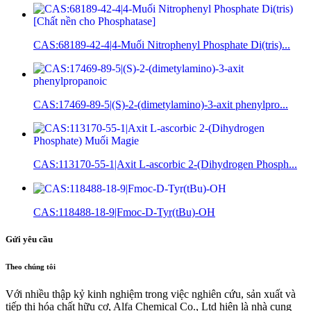
CAS:68189-42-4|4-Muối Nitrophenyl Phosphate Di(tris)...
CAS:17469-89-5|(S)-2-(dimetylamino)-3-axit phenylpro...
CAS:113170-55-1|Axit L-ascorbic 2-(Dihydrogen Phosph...
CAS:118488-18-9|Fmoc-D-Tyr(tBu)-OH
Gửi yêu cầu
Theo chúng tôi
Với nhiều thập kỷ kinh nghiệm trong việc nghiên cứu, sản xuất và
tiếp thị hóa chất hữu cơ, Alfa Chemical Co., Ltd hiện là nhà cung