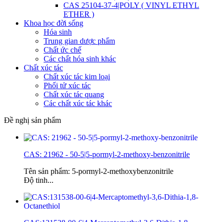
CAS 25104-37-4|POLY ( VINYL ETHYL
ETHER )
Khoa học đời sống
Hóa sinh
Trung gian dược phẩm
Chất ức chế
Các chất hóa sinh khác
Chất xúc tác
Chất xúc tác kim loại
Phối tử xúc tác
Chất xúc tác quang
Các chất xúc tác khác
Đề nghị sản phẩm
CAS: 21962 - 50-5|5-pormyl-2-methoxy-benzonitrile
Tên sản phẩm: 5-pormyl-2-methoxybenzonitrile
Độ tinh...